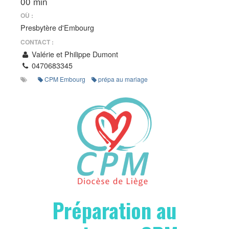
00 min
OÙ :
Presbytère d'Embourg
CONTACT :
Valérie et Philippe Dumont
0470683345
CPM Embourg
prépa au mariage
Préparation au