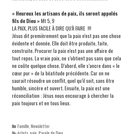
« Heureux les artisans de paix, ils seront appelés
fils de Dieu »
Mt 5, 9
LA PAIX, PLUS FACILE À DIRE QU’À FAIRE !!!
Jésus dit premièrement que la paix n’est pas une chose
évidente et donnée. Elle doit être produite, faite,
construite. Procurer la paix n’est pas une affaire de
tout repos. La vraie paix, ne s’obtient pas sans que cela
ne coûte quelque chose. D’abord, elle s’ancre dans « le
cœur pur » de la béatitude précédente. Car on ne
saurait résoudre un conflit, quel qu’il soit, sans être
humble, sincère et ouvert. Ensuite, la paix est une
réconciliation : Jésus nous encourage à chercher la
paix toujours et en tous lieux.
Categories
Famille
,
Newsletter
Tags
éclats
,
paix
,
Parole de Dieu