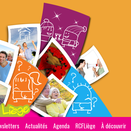
wsletters
Actualités
Agenda
RCFLiège
À découvrir