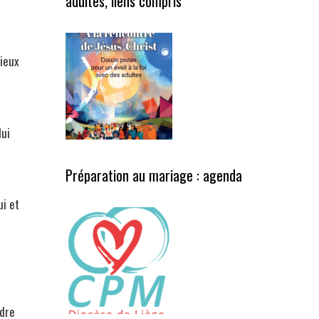
adultes, liens compris
mieux
lui
Préparation au mariage : agenda
ui et
ndre