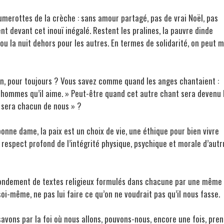
lumerottes de la crèche : sans amour partagé, pas de vrai Noël, pas
t devant cet inouï inégalé. Restent les pralines, la pauvre dinde
ou la nuit dehors pour les autres. En termes de solidarité, on peut 
bon, pour toujours ? Vous savez comme quand les anges chantaient :
ux hommes qu’il aime. » Peut-être quand cet autre chant sera devenu 
ix sera chacun de nous » ?
bonne dame, la paix est un choix de vie, une éthique pour bien vivre
 respect profond de l’intégrité physique, psychique et morale d’autr
le fondement de textes religieux formulés dans chacune par une même
i-même, ne pas lui faire ce qu’on ne voudrait pas qu’il nous fasse.
 savons par la foi où nous allons, pouvons-nous, encore une fois, pre