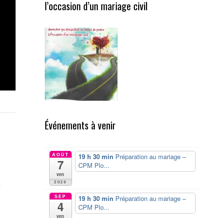
l’occasion d’un mariage civil
Événements à venir
AOÛT
19 h 30 min
Préparation au mariage –
7
CPM Plo...
ven
2026
SEP
19 h 30 min
Préparation au mariage –
4
CPM Plo...
ven