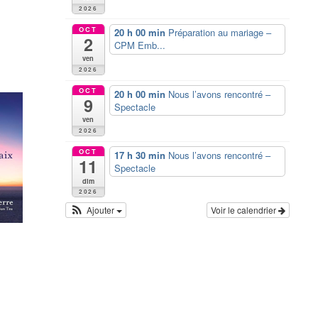
2026
OCT
20 h 00 min
Préparation au mariage –
2
CPM Emb...
ven
2026
OCT
20 h 00 min
Nous l’avons rencontré –
9
Spectacle
ven
2026
OCT
17 h 30 min
Nous l’avons rencontré –
11
Spectacle
dim
2026
Ajouter
Voir le calendrier