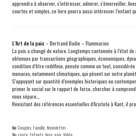
apprendra à observer, s’intéresser, admirer, s’émerveiller. Av
courtes et simples, ce livre pourra aussi intéresser l’enfant 
L’Art de la paix
– Bertrand Badie – Flammarion
La paix a changé de nature. Longtemps cantonnée à l’état de 
obtenues par transactions géographiques, économiques, dynast
condition d’être redéfinie, pensée comme un tout, considérée 
menaces, notamment climatiques, qui pèsent sur notre planèt
S’appuyant sur quantité d’exemples historiques ou contempora
primer le social sur le rapport de force, chercher à comprendr
nous sépare…
Revisitant des références essentielles d’Aristote à Kant, il p
Categories
Couples
,
Famille
,
Newsletter
Tags
conte
,
Enfants
,
livre
,
paix
,
Vidéo