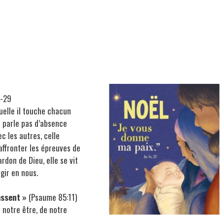
3-29
uelle il touche chacun
ne parle pas d’absence
c les autres, celle
affronter les épreuves de
rdon de Dieu, elle se vit
agir en nous.
assent »
(Psaume 85:11)
 notre être, de notre