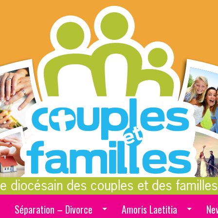
Séparation – Divorce
Amoris Laetitia
Ne