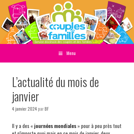
Menu
Sauter directement au contenu
L’actualité du mois de
janvier
4 janvier 2024
par
BF
Il y a des «
journées mondiales
» pour à peu près tout
et n’importe quoi mais en ce mois de janvier, deux