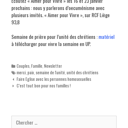
Ecoutez « Aimer pour Vivre » les 16 et 23 janvier
prochains : nous y parlerons d’oecuménisme avec
plusieurs invités. « Aimer pour Vivre », sur RCF Liège
93,8
Semaine de prière pour l’unité des chrétiens :
matériel
à télécharger pour vivre la semaine en UP.
Categories
Couples
,
Famille
,
Newsletter
Tags
merci
,
paix
,
semaine de l'unité
,
unité des chrétiens
Navigation des articles
Faire Eglise avec les personnes homosexuelles
C’est tout bon pour nos familles !
Chercher pour: