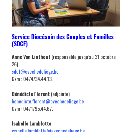
Service Diocésain des Couples et Familles
(SDCF)
Anne Van Linthout
(responsable jusqu’au 31 octobre
26)
sdcf@evechedeliege.be
Gsm : 0474/34.44.13.
Bénédicte Florent
(adjointe)
benedicte.florent@evechedeliege.be
Gsm : 0471/95.44.67.
Isabelle Lamblotte
isabelle.lamblotte@evechedeliege.be