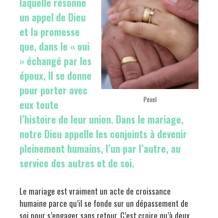
laquelle résonne
un appel de Dieu
et la promesse
que, dans le « oui
» échangé par les
époux, Il se donne
pour porter avec
Pexel
eux toute
l’histoire de leur union. Dans le mariage,
notre Dieu appelle les conjoints à devenir
pleinement humains, l’un par l’autre, au
service des autres et de soi.
Le mariage est vraiment un acte de croissance
humaine parce qu’il se fonde sur un dépassement de
soi pour s’engager sans retour. C’est croire qu’à deux