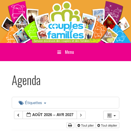
Menu
Sauter directement au contenu
Agenda
Étiquettes
AOÛT 2026 – AVR 2027
Tout plier
Tout déplier