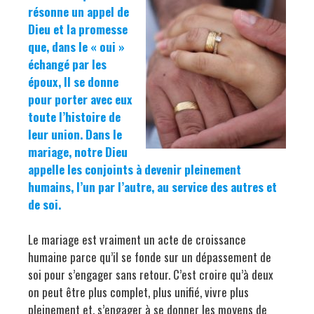
résonne un appel de
Dieu et la promesse
que, dans le « oui »
échangé par les
époux, Il se donne
pour porter avec eux
toute l’histoire de
leur union. Dans le
mariage, notre Dieu
appelle les conjoints à devenir pleinement
humains, l’un par l’autre, au service des autres et
de soi.
Le mariage est vraiment un acte de croissance
humaine parce qu’il se fonde sur un dépassement de
soi pour s’engager sans retour. C’est croire qu’à deux
on peut être plus complet, plus unifié, vivre plus
pleinement et, s’engager à se donner les moyens de