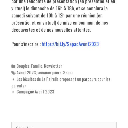
par une rencontre de présentation (en présentiel et en
virtuel) le dimanche de 16h à 18h, et se conclura le
samedi suivant de 10h à 12h par une réunion (en
présentiel et en virtuel) de mise en commun de nos
découvertes et de nos nouvelles attentes.
Pour s’inscrire :
https://bit.ly/SepacAvent2023
Categories
Couples
,
Famille
,
Newsletter
Tags
Avent 2023
,
semaine prière
,
Sepac
Navigation des articles
Les Jésuites de La Pairelle proposent un parcours pour les
parents :
Campagne Avent 2023
Chercher pour: