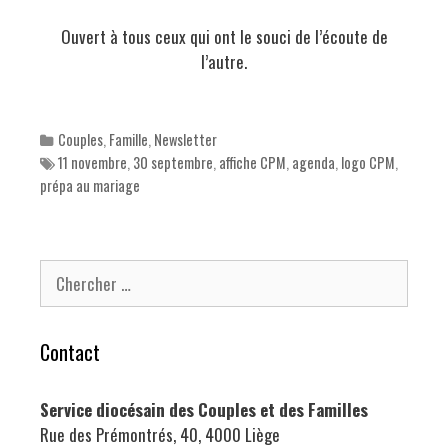
Ouvert à tous ceux qui ont le souci de l’écoute de
l’autre.
Categories
Couples
,
Famille
,
Newsletter
Tags
11 novembre
,
30 septembre
,
affiche CPM
,
agenda
,
logo CPM
,
prépa au mariage
Chercher pour:
Contact
Service diocésain des Couples et des Familles
Rue des Prémontrés, 40, 4000 Liège