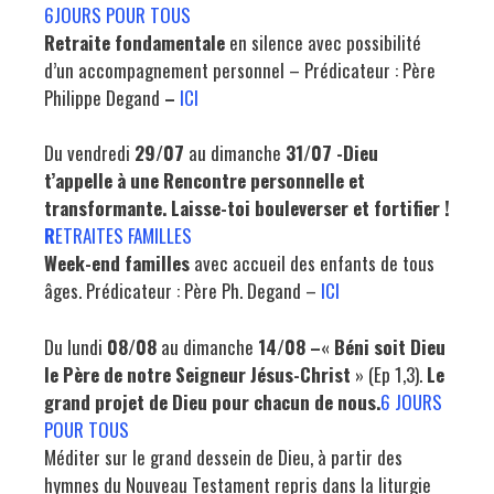
6JOURS POUR TOUS
Retraite fondamentale
en silence avec possibilité
d’un accompagnement personnel – Prédicateur : Père
Philippe Degand
–
ICI
Du vendredi
29/07
au dimanche
31/07 -Dieu
t’appelle à une Rencontre personnelle et
transformante. Laisse-toi bouleverser et fortifier !
R
ETRAITES FAMILLES
Week-end familles
avec accueil des enfants de tous
âges. Prédicateur : Père Ph. Degand –
ICI
Du lundi
08/08
au dimanche
14/08 –
«
Béni soit Dieu
le Père de notre Seigneur Jésus-Christ
» (Ep 1,3).
Le
grand projet de Dieu pour chacun de nous.
6 JOURS
POUR TOUS
Méditer sur le grand dessein de Dieu, à partir des
hymnes du Nouveau Testament repris dans la liturgie