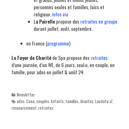
personnes seules et familles, laïcs et
religieux.
infos via
L
a Pairelle
propose des
retraites en groupe
durant juillet, août, septembre.
en France (
programme
)
Le Foyer de Charité
de Spa propose des
retraites
d’une journée, d’un WE, de 6 jours, seul.e, en couple, en
famille, pour ados en juillet & août 24.
Categories
Newsletter
Tags
ados
,
Cana
,
couples
,
Enfants
,
familles
,
Jésuites
,
Laudato si'
,
ressourcement
,
retraites