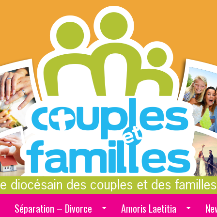
Séparation – Divorce
Amoris Laetitia
Ne