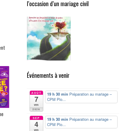
l’occasion d’un mariage civil
ent
Événements à venir
AOÛT
19 h 30 min
Préparation au mariage –
7
CPM Plo...
ven
2026
ne
SEP
19 h 30 min
Préparation au mariage –
4
CPM Plo...
ven