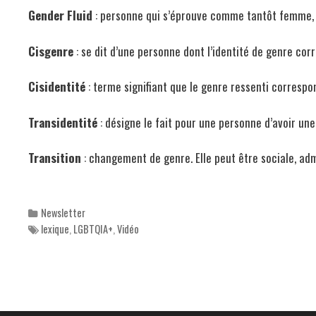
Gender Fluid
: personne qui s’éprouve comme tantôt femme, t
Cisgenre
: se dit d’une personne dont l’identité de genre co
Cisidentité
: terme signifiant que le genre ressenti correspo
Transidentité
: désigne le fait pour une personne d’avoir une 
Transition
: changement de genre. Elle peut être sociale, adm
Categories
Newsletter
Tags
lexique
,
LGBTQIA+
,
Vidéo