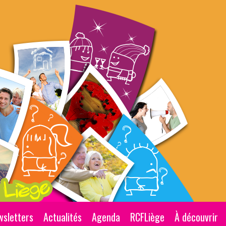
wsletters
Actualités
Agenda
RCFLiège
À découvrir