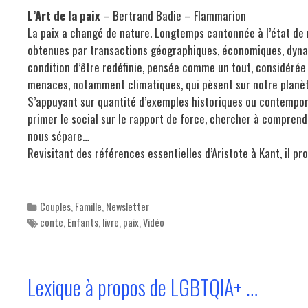
L’Art de la paix
– Bertrand Badie – Flammarion
La paix a changé de nature. Longtemps cantonnée à l’état de 
obtenues par transactions géographiques, économiques, dynast
condition d’être redéfinie, pensée comme un tout, considérée 
menaces, notamment climatiques, qui pèsent sur notre planèt
S’appuyant sur quantité d’exemples historiques ou contempora
primer le social sur le rapport de force, chercher à comprendr
nous sépare…
Revisitant des références essentielles d’Aristote à Kant, il p
Categories
Couples
,
Famille
,
Newsletter
Tags
conte
,
Enfants
,
livre
,
paix
,
Vidéo
Lexique à propos de LGBTQIA+ …