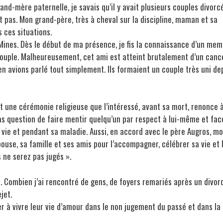
rand-mère paternelle, je savais qu’il y avait plusieurs couples divorc
 pas. Mon grand-père, très à cheval sur la discipline, maman et sa
s ces situations.
Mines. Dès le début de ma présence, je fis la connaissance d’un me
 couple. Malheureusement, cet ami est atteint brutalement d’un canc
s en avions parlé tout simplement. Ils formaient un couple très uni de
 eût une cérémonie religieuse que l’intéressé, avant sa mort, renonce 
 pas question de faire mentir quelqu’un par respect à lui-même et fac
 vie et pendant sa maladie. Aussi, en accord avec le père Augros, m
ouse, sa famille et ses amis pour l’accompagner, célébrer sa vie et 
 ne serez pas jugés ».
és. Combien j’ai rencontré de gens, de foyers remariés après un divor
jet.
er à vivre leur vie d’amour dans le non jugement du passé et dans la 