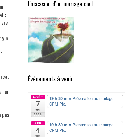
l’occasion d’un mariage civil
un
et ;
vivre
n’y a
la
ureau
Événements à venir
er un
AOÛT
19 h 30 min
Préparation au mariage –
7
CPM Plo...
ven
a pas
2026
SEP
19 h 30 min
Préparation au mariage –
4
CPM Plo...
ven