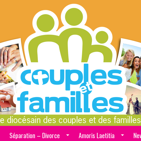
Séparation – Divorce
Amoris Laetitia
Ne