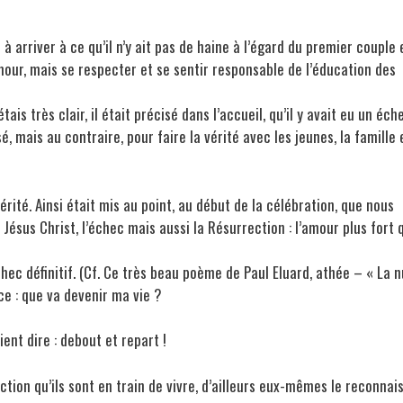
à arriver à ce qu’il n’y ait pas de haine à l’égard du premier couple 
our, mais se respecter et se sentir responsable de l’éducation des
is très clair, il était précisé dans l’accueil, qu’il y avait eu un éch
é, mais au contraire, pour faire la vérité avec les jeunes, la famille 
érité. Ainsi était mis au point, au début de la célébration, que nous
n Jésus Christ, l’échec mais aussi la Résurrection : l’amour plus fort 
échec définitif. (Cf. Ce très beau poème de Paul Eluard, athée – « La n
e : que va devenir ma vie ?
ent dire : debout et repart !
ction qu’ils sont en train de vivre, d’ailleurs eux-mêmes le reconnai