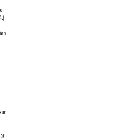
le
.)
ion
 sur
car