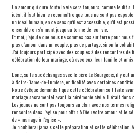
Un amour qui dure toute la vie sera toujours, comme le dit si b
idéal, il faut bien le reconnaître que tous ne sont pas capabl
un idéal humain, en ce sens qu’il est accessible, qu’il est poss
ensemble en s’aimant jusqu’au terme de leur vie.
Et moi, j’ajoute que nous ne sommes pas sur terre pour nous fair
plus d’amour dans un couple, plus de partage, sinon la cohabi
J’ai toujours participé avec des couples à des rencontres de 
célébration de leur mariage, où avec eux, leur famille et amis 
Donc, suite aux échanges avec le père Le Bourgeois, il y eut 
à Notre-Dame-de-Lumière, en fidélité avec certaines conditio
Notre évêque demandait que cette célébration soit faite avant 
mariage sacramentel avant la cérémonie civile. Il était donc c
Les jeunes ne sont pas toujours au clair avec nos termes religie
rencontre dans l’église pour offrir à Dieu votre amour et le cél
de « mariage à l’église ».
Je n’oublierai jamais cette préparation et cette célébration. A