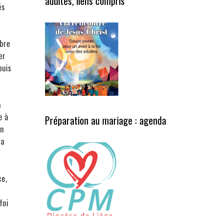
adultes, liens compris
és
mbre
er
puis
à
e à
Préparation au mariage : agenda
on
la
ce,
foi