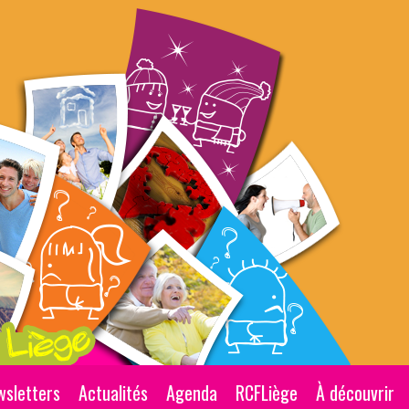
wsletters
Actualités
Agenda
RCFLiège
À découvrir