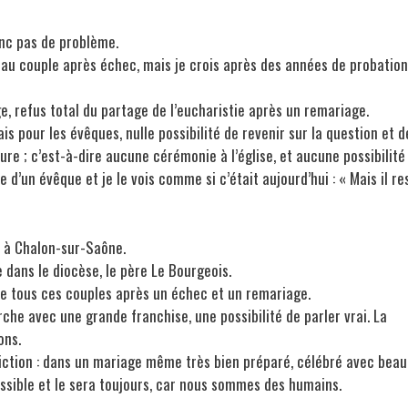
onc pas de problème.
veau couple après échec, mais je crois après des années de probation
ge, refus total du partage de l’eucharistie après un remariage.
s pour les évêques, nulle possibilité de revenir sur la question et d
re ; c’est-à-dire aucune cérémonie à l’église, et aucune possibilité
le d’un évêque et je le vois comme si c’était aujourd’hui : « Mais il re
e à Chalon-sur-Saône.
 dans le diocèse, le père Le Bourgeois.
 de tous ces couples après un échec et un remariage.
rche avec une grande franchise, une possibilité de parler vrai. La
ons.
viction : dans un mariage même très bien préparé, célébré avec bea
ossible et le sera toujours, car nous sommes des humains.