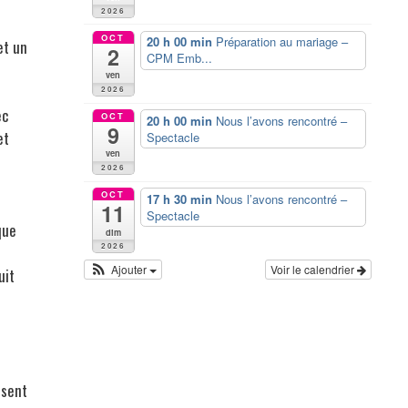
2026
OCT
20 h 00 min
Préparation au mariage –
et un
2
CPM Emb...
ven
2026
ec
OCT
20 h 00 min
Nous l’avons rencontré –
9
et
Spectacle
ven
2026
OCT
17 h 30 min
Nous l’avons rencontré –
11
Spectacle
que
dim
2026
Ajouter
Voir le calendrier
uit
ssent