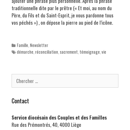
ajouter une phrase plus personnelle. Après la phrase
traditionnelle dite par le prêtre (« Et moi, au nom du
Père, du Fils et du Saint-Esprit, je vous pardonne tous
vos péchés ») , on dépose la pierre au pied de l’icône.
Categories
Famille
,
Newsletter
Tags
démarche
,
réconciliation
,
sacrement
,
témoignage
,
vie
Chercher pour:
Contact
Service diocésain des Couples et des Familles
Rue des Prémontrés, 40, 4000 Liège