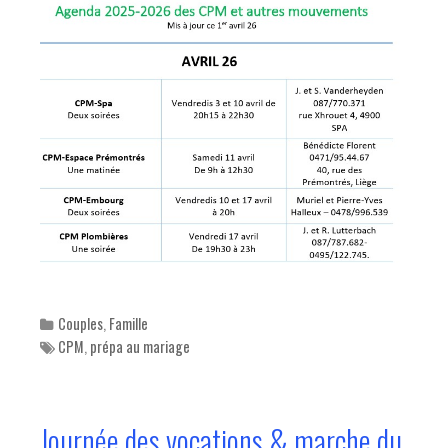
Categories
Couples
,
Famille
Tags
CPM
,
prépa au mariage
Journée des vocations & marche du