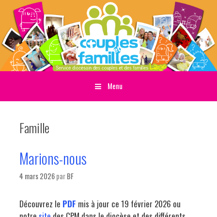
Menu
Sauter directement au contenu
Famille
Marions-nous
4 mars 2026
par
BF
Découvrez le
PDF
mis à jour ce 19 février 2026 ou
notre
site
des CPM dans le diocèse et des différents