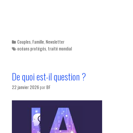
Categories
Couples
,
Famille
,
Newsletter
Tags
océans protégés
,
traité mondial
De quoi est-il question ?
22 janvier 2026
par
BF