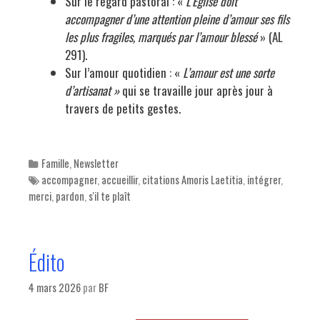
Sur le regard pastoral : «
L’Église doit
accompagner d’une attention pleine d’amour ses fils
les plus fragiles, marqués par l’amour blessé
» (AL
291).
Sur l’amour quotidien : «
L’amour est une sorte
d’artisanat »
qui se travaille jour après jour à
travers de petits gestes.
Categories
Famille
,
Newsletter
Tags
accompagner
,
accueillir
,
citations Amoris Laetitia
,
intégrer
,
merci
,
pardon
,
s'il te plaît
Édito
4 mars 2026
par
BF