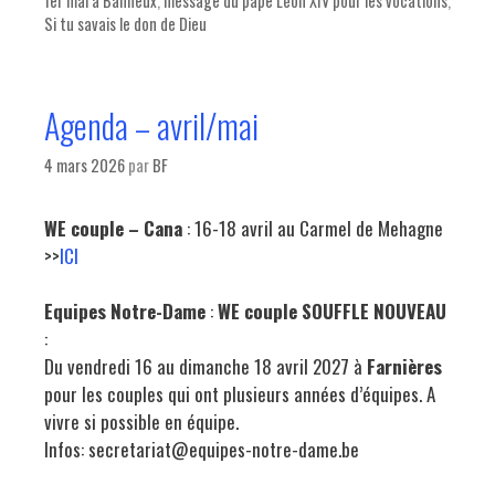
1er mai à Banneux
,
message du pape Léon XIV pour les vocations
,
Si tu savais le don de Dieu
Agenda – avril/mai
4 mars 2026
par
BF
WE couple – Cana
: 16-18 avril au Carmel de Mehagne
>>
ICI
Equipes Notre-Dame
:
WE couple
SOUFFLE NOUVEAU
:
Du vendredi 16 au dimanche 18 avril 2027 à
Farnières
pour les couples qui ont plusieurs années d’équipes. A
vivre si possible en équipe.
Infos: secretariat@equipes-notre-dame.be