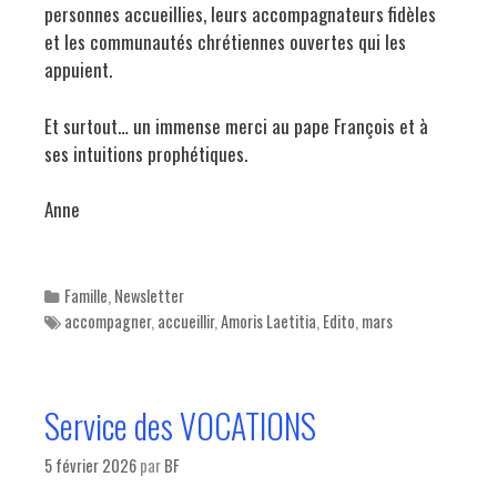
personnes accueillies, leurs accompagnateurs fidèles
et les communautés chrétiennes ouvertes qui les
appuient.
Et surtout… un immense merci au pape François et à
ses intuitions prophétiques.
Anne
Categories
Famille
,
Newsletter
Tags
accompagner
,
accueillir
,
Amoris Laetitia
,
Edito
,
mars
Service des VOCATIONS
5 février 2026
par
BF