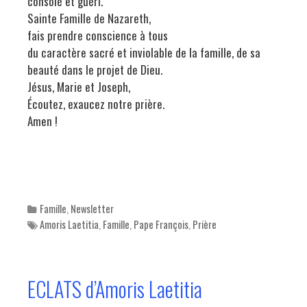
consolé et guéri.
Sainte Famille de Nazareth,
fais prendre conscience à tous
du caractère sacré et inviolable de la famille, de sa
beauté dans le projet de Dieu.
Jésus, Marie et Joseph,
Écoutez, exaucez notre prière.
Amen !
Categories
Famille
,
Newsletter
Tags
Amoris Laetitia
,
Famille
,
Pape François
,
Prière
ECLATS d’Amoris Laetitia