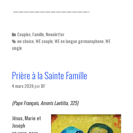
——————————————-
Categories
Couples
,
Famille
,
Newsletter
Tags
we choice
,
WE couple
,
WE en langue germanophone
,
WE
single
Prière à la Sainte Famille
4 mars 2026
par
BF
(Pape François, Amoris Laetitia, 325)
Jésus, Marie et
Joseph
en vous, nous