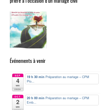
prière à l’occasion d’un mariage civil
Événements à venir
SEP
19 h 30 min
Préparation au mariage – CPM
4
Plo...
ven
2026
OCT
20 h 00 min
Préparation au mariage – CPM
2
Emb...
ven