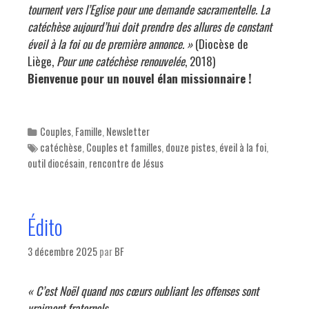
tournent vers l’Eglise pour une demande sacramentelle. La
catéchèse aujourd’hui doit prendre des allures de constant
éveil à la foi ou de première annonce. »
(Diocèse de
Liège,
Pour une catéchèse renouvelée
, 2018)
Bienvenue pour un nouvel élan missionnaire !
Categories
Couples
,
Famille
,
Newsletter
Tags
catéchèse
,
Couples et familles
,
douze pistes
,
éveil à la foi
,
outil diocésain
,
rencontre de Jésus
Édito
3 décembre 2025
par
BF
« C’est Noël quand nos cœurs oubliant les offenses sont
vraiment fraternels,