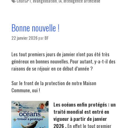
Tags
ChatGPT
,
évangélisation
,
IA
,
intelligence artificielle
Bonne nouvelle !
22 janvier 2026
par
BF
Les tout premiers jours de janvier n’ont pas été très
généreux en bonnes nouvelles. Pour autant, y-a-t-il des
raisons de se réjouir en ce début d’année ?
Sur le front de la protection de notre Maison
Commune, oui !
Les océans enfin proté
g
é
s : un
traité mondial est entré en
vigueur à partir de janvier
2026 .
En effet le tout premier