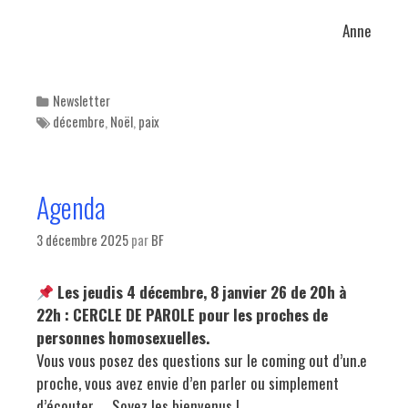
Anne
Categories
Newsletter
Tags
décembre
,
Noël
,
paix
Agenda
3 décembre 2025
par
BF
Les jeudis 4 décembre, 8 janvier 26 de 20h à
22h : CERCLE DE PAROLE pour les proches de
personnes homosexuelles.
Vous vous posez des questions sur le coming out d’un.e
proche, vous avez envie d’en parler ou simplement
d’écouter, … Soyez les bienvenus !