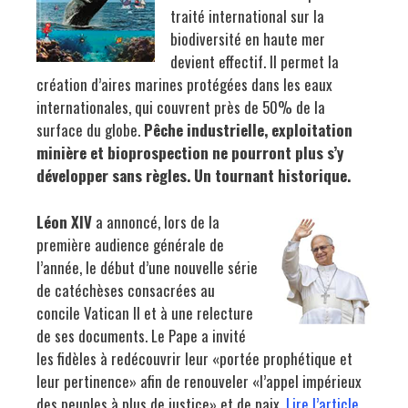
traité international sur la
biodiversité en haute mer
devient effectif. Il permet la
création d’aires marines protégées dans les eaux
internationales, qui couvrent près de 50% de la
surface du globe.
P
êche industrielle, exploitation
minière et bioprospection ne pourront plus s
’
y
d
évelopper sans règles. Un tournant historique.
Léon XIV
a annoncé, lors de la
première audience générale de
l’année, le début d’une nouvelle série
de catéchèses consacrées au
concile Vatican II et à une relecture
de ses documents. Le Pape a invité
les fidèles à redécouvrir leur «portée prophétique et
leur pertinence» afin de renouveler «l’appel impérieux
des peuples à plus de justice» et de paix.
Lire l’article