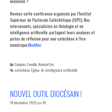
évolution ?
Revivez cette conférence organisée par l’Institut
Supérieur de Pastorale Catéchétique (ISPC). Nos
intervenants, spécialistes en théologie et en
intelligence artificielle, partagent leurs analyses et
pistes de réflexion pour une catéchèse à l’ère
numérique.
Modifier
Categories
Couples
,
Famille
,
Newsletter
Tags
catéchèse
,
Eglise
,
IA
,
intelligence artificielle
NOUVEL OUTIL DIOCÉSAIN !
18 décembre 2025
par
BF