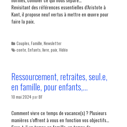
normes, combler ce qui nous sépare…
Revisitant des références essentielles d’Aristote à
Kant, il propose neuf vertus à mettre en œuvre pour
faire la paix.
Categories
Couples
,
Famille
,
Newsletter
Tags
conte
,
Enfants
,
livre
,
paix
,
Vidéo
Ressourcement, retraites, seul.e,
en famille, pour enfants,…
10 mai 2024
par
BF
Comment vivre ce temps de vacance(s) ? Plusieurs
manières s’offrent à vous en fonction vos objectifs…