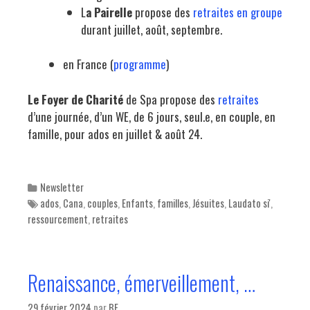
L
a Pairelle
propose des
retraites en groupe
durant juillet, août, septembre.
en France (
programme
)
Le Foyer de Charité
de Spa propose des
retraites
d’une journée, d’un WE, de 6 jours, seul.e, en couple, en
famille, pour ados en juillet & août 24.
Categories
Newsletter
Tags
ados
,
Cana
,
couples
,
Enfants
,
familles
,
Jésuites
,
Laudato si'
,
ressourcement
,
retraites
Renaissance, émerveillement, …
29 février 2024
par
BF