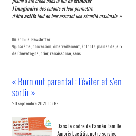
plaine a été créée dans le but de
stimuler
l’imaginaire
des enfants et leur permettre
d’être
actifs
tout en leur assurant une sécurité maximale. »
Categories
Famille
,
Newsletter
Tags
carême
,
conversion
,
émerveillement
,
Enfants
,
plaines de jeux
de Chevetogne
,
prier
,
renaissance
,
sens
« Burn out parental : l’éviter et s’en
sortir »
20 septembre 2021
par
BF
Dans le cadre de l’année Famille
Amoris Laetitia, notre service