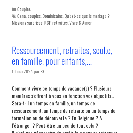
Categories
Couples
Tags
Cana
,
couples
,
Dominicains
,
Qu'est-ce que le mariage ?
Missions surprises
,
RCF
,
retraites
,
Vivre & Aimer
Ressourcement, retraites, seul.e,
en famille, pour enfants,…
10 mai 2024
par
BF
Comment vivre ce temps de vacance(s) ? Plusieurs
manières s’offrent à vous en fonction vos objectifs…
Sera-t-il un temps en famille, un temps de
ressourcement, un temps de retraite ou un temps de
formation ou de découverte ? En Belgique ? A
l’étranger ? Peut-être un peu de tout cela ?
Il n’est pas nécessaire de partir loin pour se retrouver,