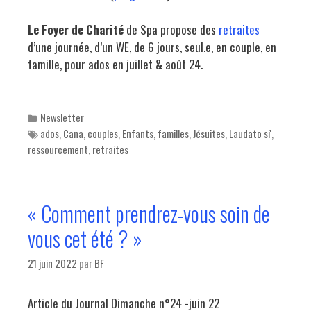
Le Foyer de Charité
de Spa propose des
retraites
d’une journée, d’un WE, de 6 jours, seul.e, en couple, en
famille, pour ados en juillet & août 24.
Categories
Newsletter
Tags
ados
,
Cana
,
couples
,
Enfants
,
familles
,
Jésuites
,
Laudato si'
,
ressourcement
,
retraites
« Comment prendrez-vous soin de
vous cet été ? »
21 juin 2022
par
BF
Article du Journal Dimanche n°24 -juin 22